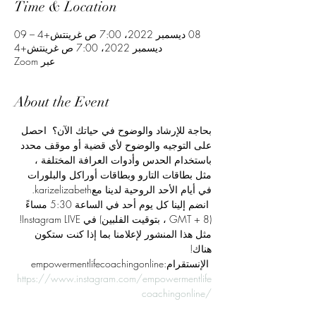
Time & Location
08 ديسمبر 2022، 7:00 ص غرينتش+4 – 09
ديسمبر 2022، 7:00 ص غرينتش+4
عبر Zoom
About the Event
بحاجة للإرشاد والوضوح في حياتك الآن؟  احصل 
على التوجيه والوضوح لأي قضية أو موقف محدد 
باستخدام الحدس وأدوات العرافة المختلفة ، 
مثل بطاقات التارو وبطاقات أوراكل والبلورات 
في أيام الأحد الروحية لدينا معkarizelizabeth. 
 انضم إلينا كل يوم أحد في الساعة 5:30 مساءً 
(GMT + 8 ، بتوقيت الفلبين) في Instagram LIVE! 
مثل هذا المنشور لإعلامنا بما إذا كنت ستكون 
هناك!
 الإنستقرام:empowermentlifecoachingonline
https://www.instagram.com/empowermentlife
coachingonline/