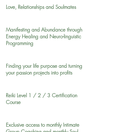
Everything you need to know about
energy healing and wellbeing
Love, Relationships and Soulmates
Book Online
Manifesting and Abundance through
Energy Healing and Neuro-linguistic
Programming
Finding your life purpose and turning
your passion projects into profits
Reiki Level 1 / 2 / 3 Certification
Course
Exclusive access to monthly Intimate
Group Coaching and monthly Soul