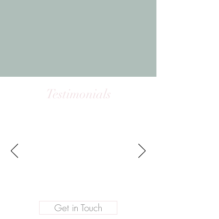
Testimonials
شكرًا Aleli على المعرفة الإضافية حول
كيفية الاعتناء برفاهي واستعادة الثقة
لرفع نفسي من الصدمات وأكون شخصًا
سعيدًا مرة أخرى.
- إليزا كاسبي ، مانيلا ، الفلبين
Get in Touch