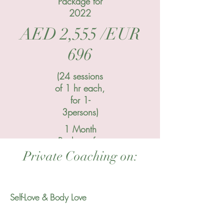
Package for
2022
AED 2,555 /EUR
696
(24 sessions
of 1 hr each,
for 1-
3persons)
1 Month
Package for
2022
Private Coaching on:
Self-Love & Body Love