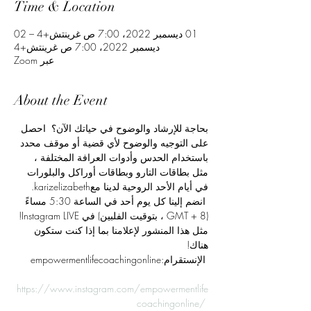
Time & Location
01 ديسمبر 2022، 7:00 ص غرينتش+4 – 02
ديسمبر 2022، 7:00 ص غرينتش+4
عبر Zoom
About the Event
بحاجة للإرشاد والوضوح في حياتك الآن؟  احصل 
على التوجيه والوضوح لأي قضية أو موقف محدد 
باستخدام الحدس وأدوات العرافة المختلفة ، 
مثل بطاقات التارو وبطاقات أوراكل والبلورات 
في أيام الأحد الروحية لدينا معkarizelizabeth. 
 انضم إلينا كل يوم أحد في الساعة 5:30 مساءً 
(GMT + 8 ، بتوقيت الفلبين) في Instagram LIVE! 
مثل هذا المنشور لإعلامنا بما إذا كنت ستكون 
هناك!
 الإنستقرام:empowermentlifecoachingonline
https://www.instagram.com/empowermentlife
coachingonline/