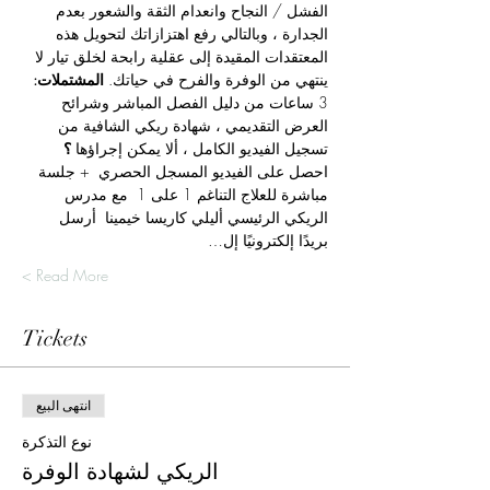
الفشل / النجاح وانعدام الثقة والشعور بعدم 
الجدارة ، وبالتالي رفع اهتزازاتك لتحويل هذه 
المعتقدات المقيدة إلى عقلية رابحة لخلق تيار لا 
ينتهي من الوفرة والفرح في حياتك. 
المشتملات:
3 ساعات من دليل الفصل المباشر وشرائح 
العرض التقديمي ، شهادة ريكي الشافية من 
تسجيل الفيديو الكامل ، ألا يمكن إجراؤها 
؟
احصل على الفيديو المسجل الحصري  + جلسة 
مباشرة للعلاج التناغم 1 على 1  مع مدرس 
الريكي الرئيسي أليلي كاريسا خيمينا  أرسل 
بريدًا إلكترونيًا إل…
Read More >
Tickets
انتهى البيع
نوع التذكرة
الريكي لشهادة الوفرة