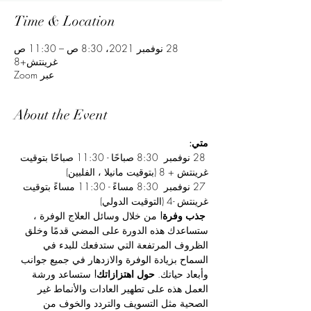
Time & Location
28 نوفمبر 2021، 8:30 ص – 11:30 ص
غرينتش+8
عبر Zoom
About the Event
متي:
 28 نوفمبر  8:30 صباحًا - 11:30 صباحًا بتوقيت 
غرينتش + 8 (بتوقيت مانيلا ، الفلبين)
 27 نوفمبر  8:30 مساءً - 11:30 مساءً بتوقيت 
غرينتش -4 (التوقيت الدولي)
جذب وفرة!
 من خلال وسائل العلاج الوفرة ، 
ستساعدك هذه الدورة على المضي قدمًا وخلق 
الظروف المرتفعة التي ستدفعك للبدء في 
السماح بزيادة الوفرة والازدهار في جميع جوانب 
وأبعاد حياتك. 
حول اهتزازاتك!
 ستساعد ورشة 
العمل هذه على تطهير العادات والأنماط غير 
الصحية مثل التسويف والتردد والخوف من 