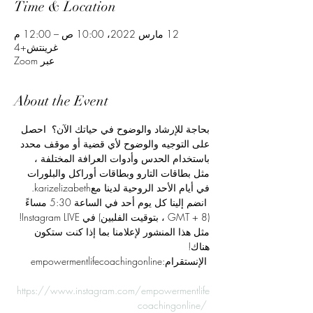
Time & Location
12 مارس 2022، 10:00 ص – 12:00 م
غرينتش+4
عبر Zoom
About the Event
بحاجة للإرشاد والوضوح في حياتك الآن؟  احصل 
على التوجيه والوضوح لأي قضية أو موقف محدد 
باستخدام الحدس وأدوات العرافة المختلفة ، 
مثل بطاقات التارو وبطاقات أوراكل والبلورات 
في أيام الأحد الروحية لدينا معkarizelizabeth. 
 انضم إلينا كل يوم أحد في الساعة 5:30 مساءً 
(GMT + 8 ، بتوقيت الفلبين) في Instagram LIVE! 
مثل هذا المنشور لإعلامنا بما إذا كنت ستكون 
هناك!
 الإنستقرام:empowermentlifecoachingonline
https://www.instagram.com/empowermentlife
coachingonline/