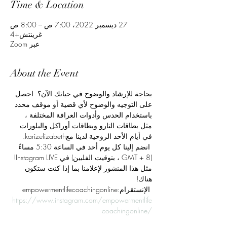
Time & Location
27 ديسمبر 2022، 7:00 ص – 8:00 ص
غرينتش+4
عبر Zoom
About the Event
بحاجة للإرشاد والوضوح في حياتك الآن؟  احصل 
على التوجيه والوضوح لأي قضية أو موقف محدد 
باستخدام الحدس وأدوات العرافة المختلفة ، 
مثل بطاقات التارو وبطاقات أوراكل والبلورات 
في أيام الأحد الروحية لدينا معkarizelizabeth. 
 انضم إلينا كل يوم أحد في الساعة 5:30 مساءً 
(GMT + 8 ، بتوقيت الفلبين) في Instagram LIVE! 
مثل هذا المنشور لإعلامنا بما إذا كنت ستكون 
هناك!
 الإنستقرام:empowermentlifecoachingonline
https://www.instagram.com/empowermentlife
coachingonline/