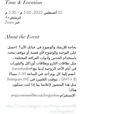
Time & Location
05 أغسطس 2022، 5:00 م – 5:30 م
غرينتش+4
عبر Zoom
About the Event
بحاجة للإرشاد والوضوح في حياتك الآن؟  احصل 
على التوجيه والوضوح لأي قضية أو موقف محدد 
باستخدام الحدس وأدوات العرافة المختلفة ، 
مثل بطاقات التارو وبطاقات أوراكل والبلورات 
في أيام الأحد الروحية لدينا معkarizelizabeth. 
 انضم إلينا كل يوم أحد في الساعة 5:30 مساءً 
(GMT + 8 ، بتوقيت الفلبين) في Instagram LIVE! 
مثل هذا المنشور لإعلامنا بما إذا كنت ستكون 
هناك!
 الإنستقرام:empowermentlifecoachingonline
https://www.instagram.com/empowermentlife
coachingonline/