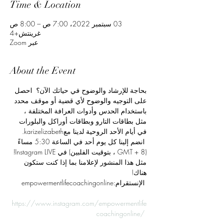
Time & Location
03 سبتمبر 2022، 7:00 ص – 8:00 ص
غرينتش+4
عبر Zoom
About the Event
بحاجة للإرشاد والوضوح في حياتك الآن؟  احصل 
على التوجيه والوضوح لأي قضية أو موقف محدد 
باستخدام الحدس وأدوات العرافة المختلفة ، 
مثل بطاقات التارو وبطاقات أوراكل والبلورات 
في أيام الأحد الروحية لدينا معkarizelizabeth. 
 انضم إلينا كل يوم أحد في الساعة 5:30 مساءً 
(GMT + 8 ، بتوقيت الفلبين) في Instagram LIVE! 
مثل هذا المنشور لإعلامنا بما إذا كنت ستكون 
هناك!
 الإنستقرام:empowermentlifecoachingonline
https://www.instagram.com/empowermentlife
coachingonline/