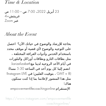
Time & Location
23 أبريل 2022، 7:00 ص – 11:00 ص
غرينتش+4
عبر Zoom
About the Event
بحاجة للإرشاد والوضوح في حياتك الآن؟  احصل 
على التوجيه والوضوح لأي قضية أو موقف محدد 
باستخدام الحدس وأدوات العرافة المختلفة ، 
مثل بطاقات التارو وبطاقات أوراكل والبلورات 
في أيام الأحد الروحية لدينا معkarizelizabeth. 
 انضم إلينا كل يوم أحد في الساعة 5:30 مساءً 
(GMT + 8 ، بتوقيت الفلبين) في Instagram LIVE! 
مثل هذا المنشور لإعلامنا بما إذا كنت ستكون 
هناك!
 الإنستقرام:empowermentlifecoachingonline
https://www.instagram.com/empowermentlife
coachingonline/